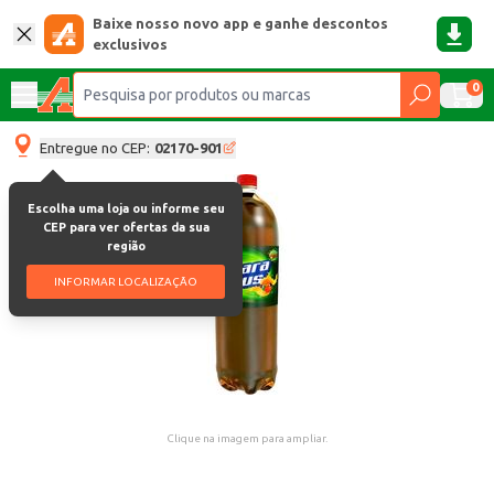
Baixe nosso novo app e ganhe descontos
exclusivos
0
Entregue no CEP:
02170-901
Escolha uma loja ou informe seu
CEP para ver ofertas da sua
região
INFORMAR LOCALIZAÇÃO
Clique na imagem para ampliar.