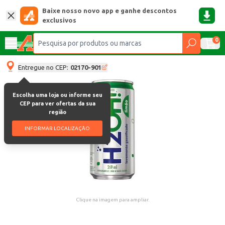
Baixe nosso novo app e ganhe descontos
exclusivos
0
Entregue no CEP:
02170-901
Escolha uma loja ou informe seu
CEP para ver ofertas da sua
região
INFORMAR LOCALIZAÇÃO
Clique na imagem para ampliar.