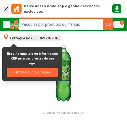
Baixe nosso novo app e ganhe descontos
exclusivos
0
Entregue no CEP:
02170-901
Escolha uma loja ou informe seu
CEP para ver ofertas da sua
região
INFORMAR LOCALIZAÇÃO
Clique na imagem para ampliar.