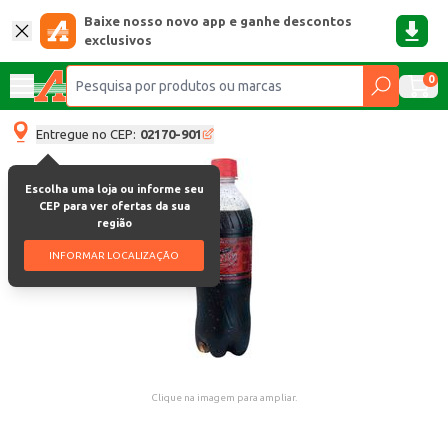
Baixe nosso novo app e ganhe descontos
exclusivos
0
Entregue no CEP:
02170-901
Escolha uma loja ou informe seu
CEP para ver ofertas da sua
região
INFORMAR LOCALIZAÇÃO
Clique na imagem para ampliar.