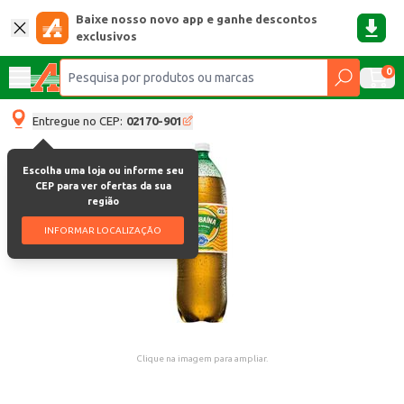
Baixe nosso novo app e ganhe descontos
exclusivos
0
Entregue no CEP:
02170-901
Escolha uma loja ou informe seu
CEP para ver ofertas da sua
região
INFORMAR LOCALIZAÇÃO
Clique na imagem para ampliar.