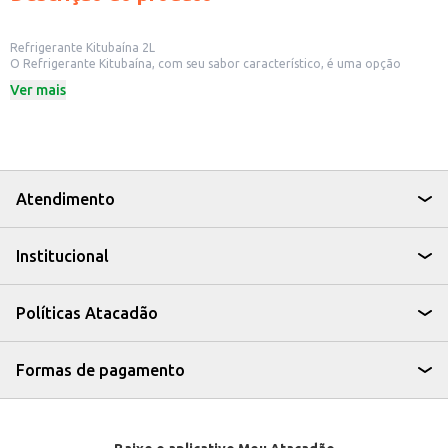
Refrigerante Kitubaína 2L
O Refrigerante Kitubaína, com seu sabor característico, é uma opção
refrescante para diversos momentos. Em embalagem de 2 litros, é ideal
Ver mais
para compartilhar em casa, em eventos ou para revenda em
estabelecimentos comerciais.
Dicas de Uso:
Ideal para acompanhar refeições.
Perfeito para festas e confraternizações.
Uma boa opção para ter sempre à mão em casa.
Excelente para lanchonetes e restaurantes.
Atendimento
O Refrigerante Kitubaína 2L oferece uma alternativa saborosa e prática
para quem busca uma bebida com um toque especial.
Institucional
Políticas Atacadão
Formas de pagamento