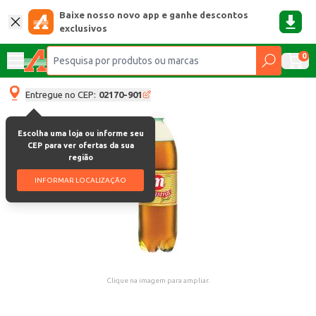
Baixe nosso novo app e ganhe descontos
exclusivos
0
Entregue no CEP:
02170-901
Escolha uma loja ou informe seu
CEP para ver ofertas da sua
região
INFORMAR LOCALIZAÇÃO
Clique na imagem para ampliar.