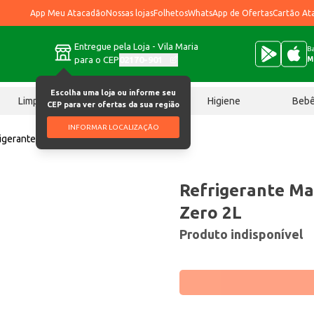
App Meu Atacadão
Nossas lojas
Folhetos
WhatsApp de Ofertas
Cartão At
Entregue pela Loja - Vila Maria
Ba
para o CEP
02170-901
M
Escolha uma loja ou informe seu
Limpeza
Chocolates
Higiene
Beb
CEP para ver ofertas da sua região
INFORMAR LOCALIZAÇÃO
igerante Mantiqueira Guaraná Zero 2L
Refrigerante Ma
Zero 2L
Produto indisponível