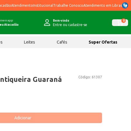
acadão
Atendimento
Institucional
Trabalhe Conosco
Atendimento em Libras
ixe o app
0
Bem-vindo
Entre ou cadastre-se
eu Atacadão
ês
Leites
Cafés
Super Ofertas
Código:
61307
ntiqueira Guaraná
Adicionar