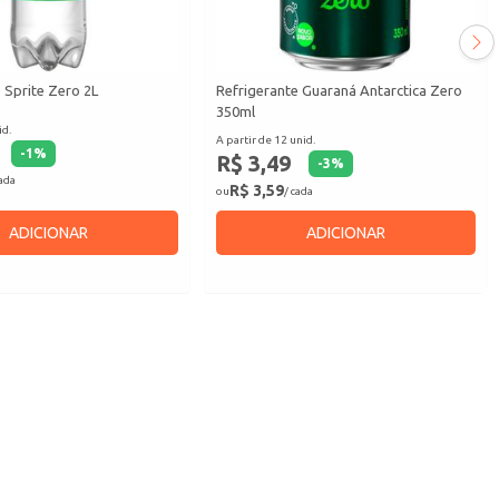
 Sprite Zero 2L
Refrigerante Guaraná Antarctica Zero
350ml
id.
A partir de 12 unid.
-
1
%
R$ 3,49
-
3
%
cada
R$ 3,59
ou
/ cada
ADICIONAR
ADICIONAR