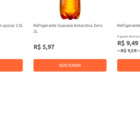
 açúcar 2,5L
Refrigerante Guaraná Antarctica Zero
Refrigerante
2L
A partir de 6 un
R$ 9,49
R$ 5,97
R$ 9,59
ou
/ 
ADICIONAR