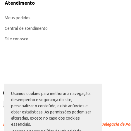
Atendimento
Meus pedidos
Central de atendimento
Fale conosco
Formas de pagamento
Usamos cookies para melhorar a navegação,
desempenho e segurança do site,
personalizar o conteúdo, exibir anúncios e
obter estatísticas. As permissões podem ser
alteradas, exceto no caso dos cookies
Racismo é crime.
Denuncie. Disque 100 ou procure a Delegacia de Polí
essenciais.