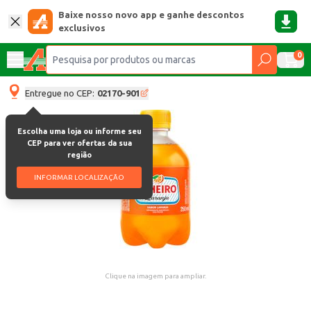
Baixe nosso novo app e ganhe descontos
exclusivos
0
Entregue no CEP:
02170-901
Escolha uma loja ou informe seu
CEP para ver ofertas da sua
região
INFORMAR LOCALIZAÇÃO
Clique na imagem para ampliar.