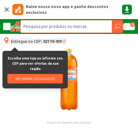
Baixe nosso novo app e ganhe descontos
exclusivos
0
Entregue no CEP:
02170-901
Escolha uma loja ou informe seu
CEP para ver ofertas da sua
região
INFORMAR LOCALIZAÇÃO
Clique na imagem para ampliar.