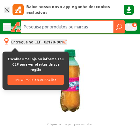
Baixe nosso novo app e ganhe descontos
exclusivos
0
Entregue no CEP:
02170-901
Escolha uma loja ou informe seu
CEP para ver ofertas da sua
região
INFORMAR LOCALIZAÇÃO
Clique na imagem para ampliar.