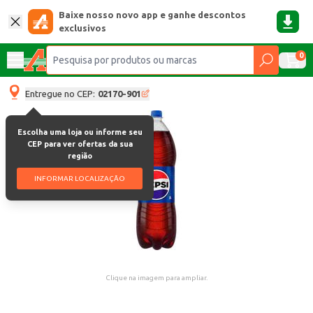
Baixe nosso novo app e ganhe descontos
exclusivos
0
Entregue no CEP:
02170-901
Escolha uma loja ou informe seu
CEP para ver ofertas da sua
região
INFORMAR LOCALIZAÇÃO
Clique na imagem para ampliar.