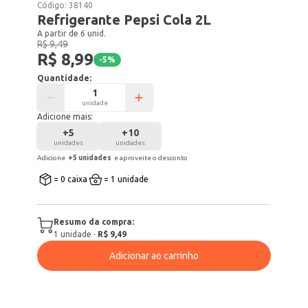
Código:
38140
Refrigerante Pepsi Cola 2L
A partir de 6 unid.
R$ 9,49
R$ 8,99
-
5
%
Quantidade:
unidade
Adicione mais:
+
5
+
10
unidades
unidades
Adicione
+
5
unidade
s
e aproveite o desconto
= 0 caixa
= 1 unidade
Resumo da compra:
1
unidade
·
R$ 9,49
Adicionar ao carrinho