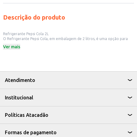
Descrição do produto
Refrigerante Pepsi Cola 2L
O Refrigerante Pepsi Cola, em embalagem de 2 litros, é uma opção para
quem busca o sabor clássico e refrescante da Pepsi. Ideal para compartilhar
Ver mais
em diversas ocasiões, desde refeições em família até eventos e encontros
com amigos.
Dicas de Uso:
Perfeito para acompanhar lanches e refeições.
Ideal para ter em casa e oferecer aos seus convidados.
Uma ótima opção para revenda em pequenos comércios e
estabelecimentos.
Atendimento
Com o Refrigerante Pepsi Cola 2L, você garante o sabor que agrada a
todos, com a praticidade de uma embalagem que atende às suas
necessidades.
Institucional
Políticas Atacadão
Formas de pagamento