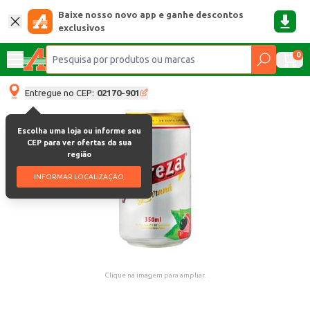
Baixe nosso novo app e ganhe descontos
exclusivos
0
Entregue no CEP:
02170-901
Escolha uma loja ou informe seu
CEP para ver ofertas da sua
região
INFORMAR LOCALIZAÇÃO
Clique na imagem para ampliar.