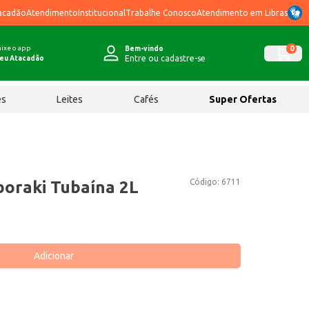
acadão
Atendimento
Institucional
Trabalhe Conosco
Atendimento em Libras
ixe o app
0
Bem-vindo
Entre ou cadastre-se
eu Atacadão
ês
Leites
Cafés
Super Ofertas
Código:
6711
boraki Tubaína 2L
Adicionar