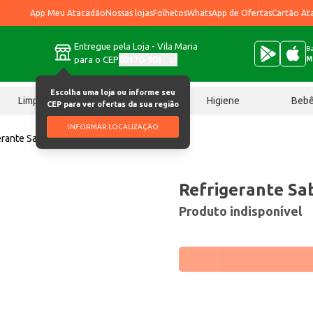
App Meu Atacadão
Nossas lojas
Folhetos
WhatsApp de Ofertas
Cartão At
Entregue pela Loja - Vila Maria
Ba
para o CEP
02170-901
M
Escolha uma loja ou informe seu
Limpeza
Chocolates
Higiene
Beb
CEP para ver ofertas da sua região
INFORMAR LOCALIZAÇÃO
erante Saboraki Tubaína 2L
Refrigerante Sa
Produto indisponível