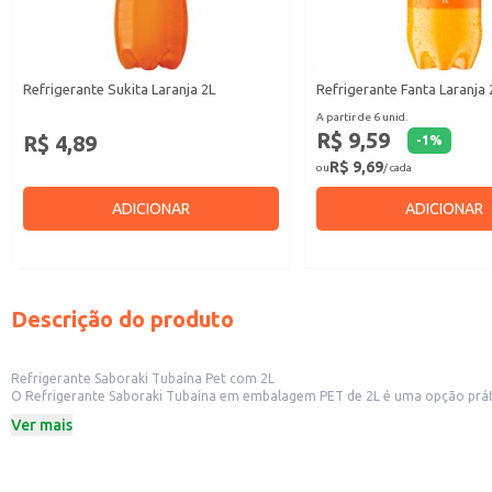
Refrigerante Sukita Laranja 2L
Refrigerante Fanta Laranja 
A partir de 6 unid.
R$ 9,59
R$ 4,89
-
1
%
R$ 9,69
ou
/ cada
ADICIONAR
ADICIONAR
Descrição do produto
Refrigerante Saboraki Tubaína Pet com 2L
O Refrigerante Saboraki Tubaína em embalagem PET de 2L é uma opção prática e econômica para diversos contextos. Sua fórmula clássica de tubaín
PET facilita o transporte e armazenamento, tornando-o ideal para revenda 
Ver mais
e bares que oferecem bebidas aos seus clientes.
Dicas de uso:
Sirva gelado para realçar o sabor refrescante da tubaína.
Ideal para complementar o cardápio de lanchonetes e restaurantes.