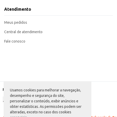
Excelente opção para revenda em lojas de conveniência e supermercados.
Perfeito para consumo em casa, em eventos e reuniões.
Atendimento
O Refrigerante Saboraki Tubaína oferece um sabor tradicional e reconhecido, gar
volume de 2L contribuem para um bom custo-benefício.
Marca: Saboraki
Meus pedidos
Departamento: Bebidas
Categoria: Refrigerante de sabor
Conteúdo: 2L
Central de atendimento
EAN: 7897162300139
Fale conosco
Formas de pagamento
Usamos cookies para melhorar a navegação,
desempenho e segurança do site,
personalizar o conteúdo, exibir anúncios e
obter estatísticas. As permissões podem ser
alteradas, exceto no caso dos cookies