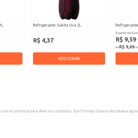
2L
Refrigerante Sukita Uva 2L
Refrigerante
A partir de 6 un
R$ 9,59
R$ 4,37
R$ 9,69
ou
/ 
ADICIONAR
a agrada a um amplo público e se adapta bem a diferentes ocasiões. A embalagem
em pequenos comércios, como mercearias e conveniências, além de ser uma bo