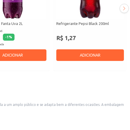
 Fanta Uva 2L
Refrigerante Pepsi Black 200ml
id.
R$ 1,27
-
1
%
cada
ADICIONAR
ADICIONAR
a escolha para estabelecimentos comerciais como restaurantes, lanchonetes