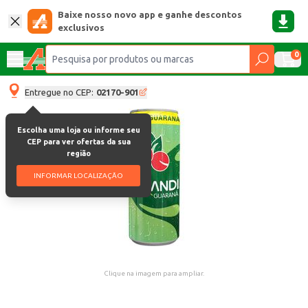
Baixe nosso novo app e ganhe descontos
exclusivos
0
Entregue no CEP:
02170-901
Escolha uma loja ou informe seu
CEP para ver ofertas da sua
região
INFORMAR LOCALIZAÇÃO
Clique na imagem para ampliar.