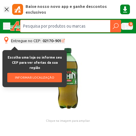
Baixe nosso novo app e ganhe descontos
exclusivos
0
Entregue no CEP:
02170-901
Escolha uma loja ou informe seu
CEP para ver ofertas da sua
região
INFORMAR LOCALIZAÇÃO
Clique na imagem para ampliar.