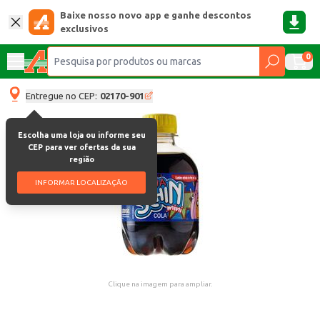
Baixe nosso novo app e ganhe descontos
exclusivos
0
Entregue no CEP:
02170-901
Escolha uma loja ou informe seu
CEP para ver ofertas da sua
região
INFORMAR LOCALIZAÇÃO
Clique na imagem para ampliar.