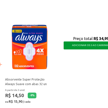
es.
ara quem busca uma bebida refrescante e com um toque especial.
Preço total
R$ 34,9
ADICIONAR OS 3 AO CARRIN
Absorvente Super Proteção
Always Suave com abas 32 un
A partir de 2 unid.
R$ 14,50
-
9
%
R$ 15,90
ou
/ cada