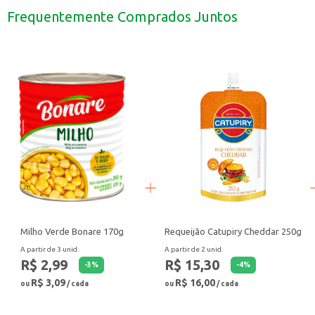
Pode ser servido em bares e restaurantes como acompanhamento de refeiçõ
Frequentemente Comprados Juntos
Uma alternativa para quem busca uma bebida com sabor diferenciado.
O Refrigerante Schweppes Tônica 310ml é uma escolha prática e saborosa p
Milho Verde Bonare 170g
Requeijão Catupiry Cheddar 250g
A partir de 3 unid.
A partir de 2 unid.
R$ 2,99
R$ 15,30
-
3
%
-
4
%
R$ 3,09
R$ 16,00
ou
/ cada
ou
/ cada