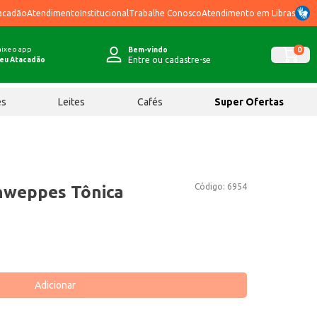
acadão
Atendimento
Institucional
Trabalhe Conosco
Atendimento em Libras
ixe o app
0
Bem-vindo
Entre ou cadastre-se
eu Atacadão
ês
Leites
Cafés
Super Ofertas
Código:
6954
hweppes Tônica
Adicionar