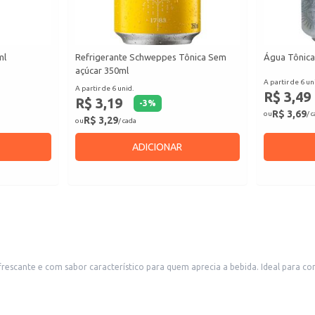
ml
Refrigerante Schweppes Tônica Sem
Água Tônica
açúcar 350ml
A partir de 6 un
A partir de 6 unid.
R$ 3,49
R$ 3,19
-
3
%
R$ 3,69
ou
/ 
R$ 3,29
ou
/ cada
ADICIONAR
escante e com sabor característico para quem aprecia a bebida. Ideal para c