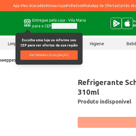
App Meu Atacadão
Nossas lojas
Folhetos
WhatsApp de Ofertas
Cartão At
Entregue pela Loja - Vila Maria
Ba
para o CEP
02170-901
M
Escolha uma loja ou informe seu
Limpeza
Chocolates
Higiene
Beb
CEP para ver ofertas da sua região
INFORMAR LOCALIZAÇÃO
chweppes Tônica 310ml
Refrigerante Sc
310ml
Produto indisponível