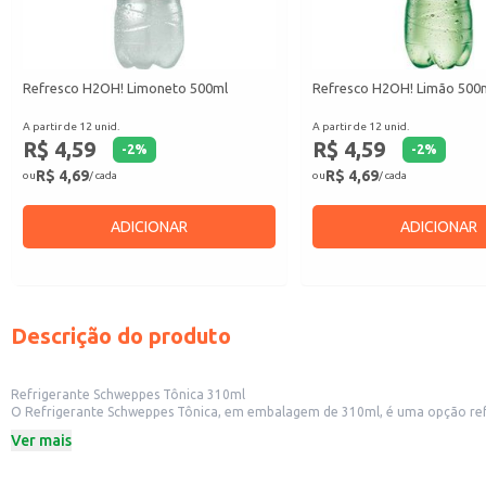
Refresco H2OH! Limoneto 500ml
Refresco H2OH! Limão 500
A partir de 12 unid.
A partir de 12 unid.
R$ 4,59
R$ 4,59
-
2
%
-
2
%
R$ 4,69
R$ 4,69
ou
/ cada
ou
/ cada
ADICIONAR
ADICIONAR
Descrição do produto
Refrigerante Schweppes Tônica 310ml
O Refrigerante Schweppes Tônica, em embalagem de 310ml, é uma opção refr
Schweppes Tônica é conhecida por seu sabor único e efervescência.
Ver mais
Dicas de Uso:
Perfeito para ser consumido puro, gelado.
Uma boa opção para misturar com destilados, criando drinks e coquetéis.