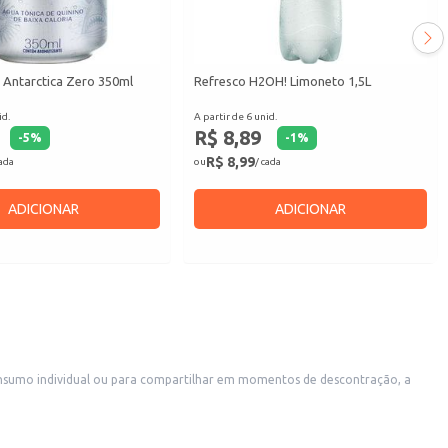
 Antarctica Zero 350ml
Refresco H2OH! Limoneto 1,5L
id.
A partir de 6 unid.
R$ 8,89
-
5
%
-
1
%
R$ 8,99
cada
ou
/ cada
ADICIONAR
ADICIONAR
onsumo individual ou para compartilhar em momentos de descontração, a