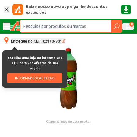
Baixe nosso novo app e ganhe descontos
exclusivos
0
Entregue no CEP:
02170-901
Escolha uma loja ou informe seu
CEP para ver ofertas da sua
região
INFORMAR LOCALIZAÇÃO
Clique na imagem para ampliar.