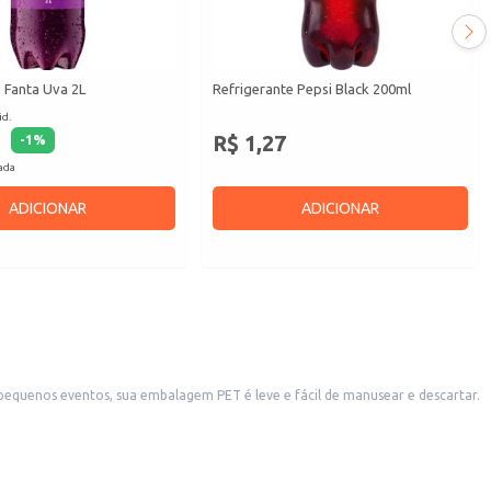
 Fanta Uva 2L
Refrigerante Pepsi Black 200ml
id.
R$ 1,27
-
1
%
cada
ADICIONAR
ADICIONAR
pequenos eventos, sua embalagem PET é leve e fácil de manusear e descartar.