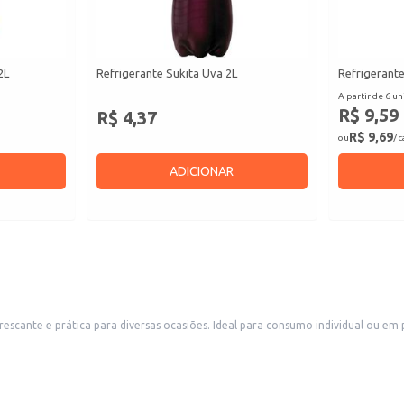
2L
Refrigerante Sukita Uva 2L
Refrigerante
A partir de 6 un
R$ 9,59
R$ 4,37
R$ 9,69
ou
/ 
ADICIONAR
cante e prática para diversas ocasiões. Ideal para consumo individual ou em 