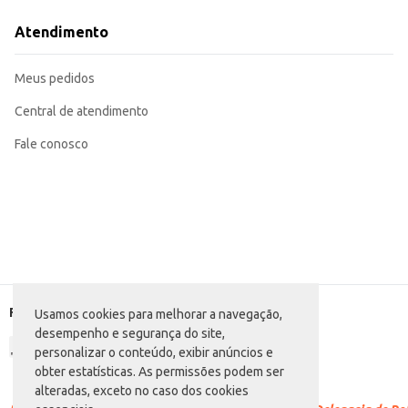
Perfeito para consumo individual em casa, no trabalho ou em eventos.
Ideal para revenda em pequenos comércios, como lanchonetes, bares e lojas 
Atendimento
O Refrigerante Splash Laranja oferece praticidade e sabor em uma embalage
Meus pedidos
Central de atendimento
Fale conosco
Formas de pagamento
Usamos cookies para melhorar a navegação,
desempenho e segurança do site,
personalizar o conteúdo, exibir anúncios e
obter estatísticas. As permissões podem ser
alteradas, exceto no caso dos cookies