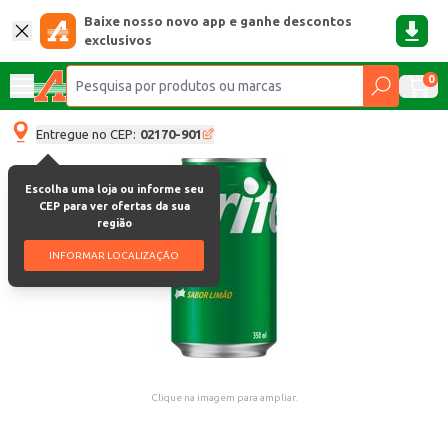
Baixe nosso novo app e ganhe descontos
exclusivos
0
Entregue no CEP:
02170-901
Escolha uma loja ou informe seu
CEP para ver ofertas da sua
região
INFORMAR LOCALIZAÇÃO
Clique na imagem para ampliar.