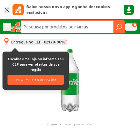
Baixe nosso novo app e ganhe descontos
exclusivos
0
Entregue no CEP:
02170-901
Escolha uma loja ou informe seu
CEP para ver ofertas da sua
região
INFORMAR LOCALIZAÇÃO
Clique na imagem para ampliar.