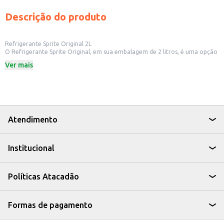
Descrição do produto
Refrigerante Sprite Original 2L
O Refrigerante Sprite Original, em sua embalagem de 2 litros, é uma opção
refrescante e saborosa para diversos momentos. Ideal para quem busca
Ver mais
uma bebida leve e com sabor cítrico, a Sprite é uma escolha popular para
acompanhar refeições ou para ser consumida em momentos de lazer.
Dicas de Uso:
Perfeito para consumo em casa, em eventos ou para revenda em
estabelecimentos comerciais.
Uma boa opção para quem busca uma bebida sem adição de corantes.
Pode ser consumido gelado, puro ou como base para drinks e coquetéis.
Atendimento
Com o Refrigerante Sprite Original 2L, você tem a praticidade de uma
embalagem maior, ideal para compartilhar e desfrutar do sabor
refrescante que só a Sprite oferece.
Institucional
Políticas Atacadão
Formas de pagamento