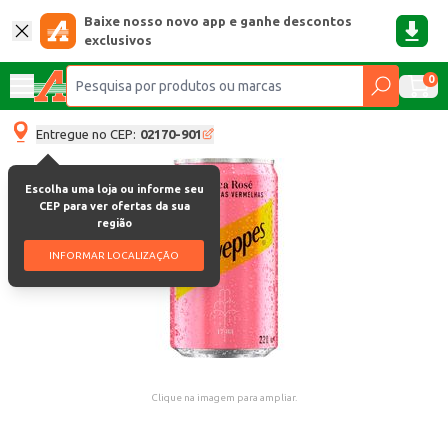
Baixe nosso novo app e ganhe descontos
exclusivos
0
Entregue no CEP:
02170-901
Escolha uma loja ou informe seu
CEP para ver ofertas da sua
região
INFORMAR LOCALIZAÇÃO
Clique na imagem para ampliar.