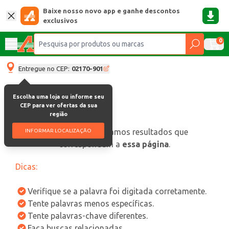
Baixe nosso novo app e ganhe descontos
exclusivos
0
Entregue no CEP:
02170-901
Escolha uma loja ou informe seu
CEP para ver ofertas da sua
região
oops, não encontramos resultados que
INFORMAR LOCALIZAÇÃO
correspondam a
essa página
.
Dicas:
Verifique se a palavra foi digitada corretamente.
Tente palavras menos específicas.
Tente palavras-chave diferentes.
Faça buscas relacionadas.