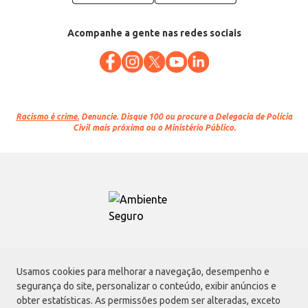
Acompanhe a gente nas redes sociais
Racismo é crime.
Denuncie. Disque 100 ou procure a Delegacia de Polícia
Civil mais próxima ou o Ministério Público.
Atacadão S.A.
Usamos cookies para melhorar a navegação, desempenho e
Avenida Morvan Dias de Figueiredo, 6169, Vila Maria, São Paulo - SP | CEP
segurança do site, personalizar o conteúdo, exibir anúncios e
02170-901 | CNPJ: 75.315.333/0001-09
obter estatísticas. As permissões podem ser alteradas, exceto