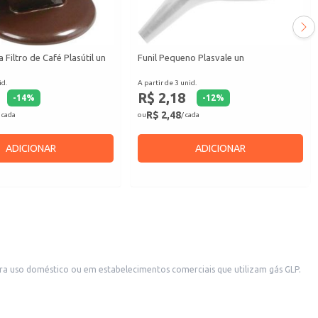
 Filtro de Café Plasútil un
Funil Pequeno Plasvale un
id.
A partir de 3 unid.
R$ 2,18
-
14
%
-
12
%
R$ 2,48
 cada
ou
/ cada
ADICIONAR
ADICIONAR
para uso doméstico ou em estabelecimentos comerciais que utilizam gás GLP.