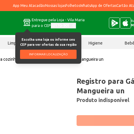
App Meu Atacadão
Nossas lojas
Folhetos
WhatsApp de Ofertas
Cartão At
Entregue pela Loja - Vila Maria
Ba
para o CEP
02170-901
M
Escolha uma loja ou informe seu
Limpeza
Chocolates
Higiene
Beb
CEP para ver ofertas da sua região
INFORMAR LOCALIZAÇÃO
ra cozinha
Registro para Gás Vinigás Sem Mangueira un
Registro para G
Mangueira un
Produto indisponível