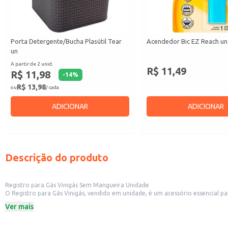
Porta Detergente/Bucha Plasútil Tear
Acendedor Bic EZ Reach un
un
A partir de 2 unid.
R$ 11,49
R$ 11,98
-
14
%
R$ 13,98
ou
/ cada
ADICIONAR
ADICIONAR
Descrição do produto
Registro para Gás Vinigás Sem Mangueira Unidade
O Registro para Gás Vinigás, vendido em unidade, é um acessório essencial p
Sua instalação simples e funcional permite o controle preciso do fluxo de gá
Ver mais
Marca: Vinigás
Venda por unidade
Sem mangueira