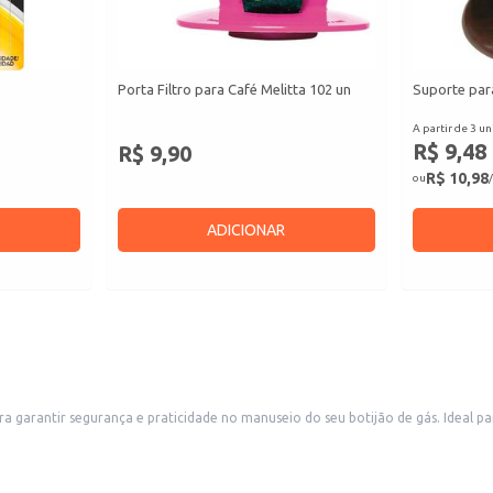
Porta Filtro para Café Melitta 102 un
Suporte para
A partir de 3 un
R$ 9,48
R$ 9,90
R$ 10,98
ou
/
ADICIONAR
ara garantir segurança e praticidade no manuseio do seu botijão de gás. Ideal 
s, contribuindo para um consumo mais eficiente e seguro.