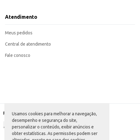
Dicas de Uso:
Certifique-se de que o registro esteja completamente fechado antes de conec
Após conectar o botijão, abra o registro lentamente para evitar vazamentos.
Atendimento
Para desligar o fluxo de gás, feche o registro completamente.
Recomendamos a instalação por profissional qualificado para garantir a segu
O Registro para Gás Vinigás oferece praticidade e segurança no dia a dia, ga
Meus pedidos
Central de atendimento
Fale conosco
Formas de pagamento
Usamos cookies para melhorar a navegação,
desempenho e segurança do site,
personalizar o conteúdo, exibir anúncios e
obter estatísticas. As permissões podem ser