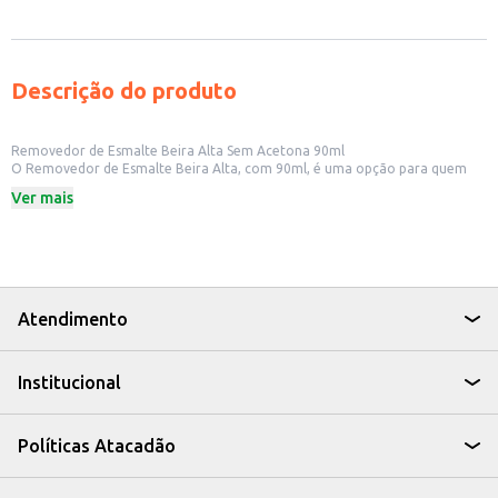
Descrição do produto
Removedor de Esmalte Beira Alta Sem Acetona 90ml
O Removedor de Esmalte Beira Alta, com 90ml, é uma opção para quem
busca remover o esmalte das unhas de forma eficaz. Sua fórmula sem
Ver mais
acetona é uma alternativa para quem busca um produto com menor
potencial de ressecamento das unhas. Ideal para uso doméstico e para
profissionais de beleza.
Dicas de Uso:
Umedeça um algodão com o removedor.
Pressione o algodão sobre a unha esmaltada por alguns segundos.
Remova o esmalte com movimentos suaves.
Atendimento
Repita o processo se necessário.
O Removedor de Esmalte Beira Alta Sem Acetona é uma escolha prática
para manter suas unhas limpas e prontas para uma nova esmaltação.
Institucional
Políticas Atacadão