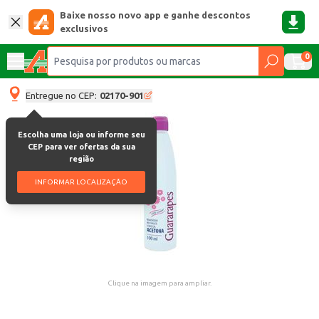
Baixe nosso novo app e ganhe descontos
exclusivos
0
Entregue no CEP:
02170-901
Escolha uma loja ou informe seu
CEP para ver ofertas da sua
região
INFORMAR LOCALIZAÇÃO
Clique na imagem para ampliar.