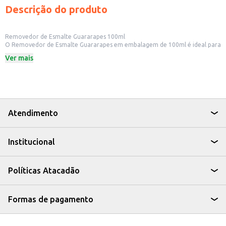
Descrição do produto
Removedor de Esmalte Guararapes 100ml
O Removedor de Esmalte Guararapes em embalagem de 100ml é ideal para
a remoção eficiente do esmalte das unhas. Prático e fácil de usar, é um
Ver mais
item essencial para quem busca manter as unhas sempre bonitas e bem
cuidadas.
Dicas de Uso:
Umedeça um algodão com o removedor.
Pressione o algodão sobre a unha esmaltada por alguns segundos.
Remova o esmalte com movimentos suaves.
Repita o processo se necessário.
Atendimento
O Removedor de Esmalte Guararapes é uma solução simples e eficaz para
a remoção do esmalte, proporcionando cuidado e praticidade para o seu
dia a dia.
Institucional
Políticas Atacadão
Formas de pagamento