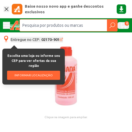
Baixe nosso novo app e ganhe descontos
exclusivos
0
Entregue no CEP:
02170-901
Escolha uma loja ou informe seu
CEP para ver ofertas da sua
região
INFORMAR LOCALIZAÇÃO
Clique na imagem para ampliar.