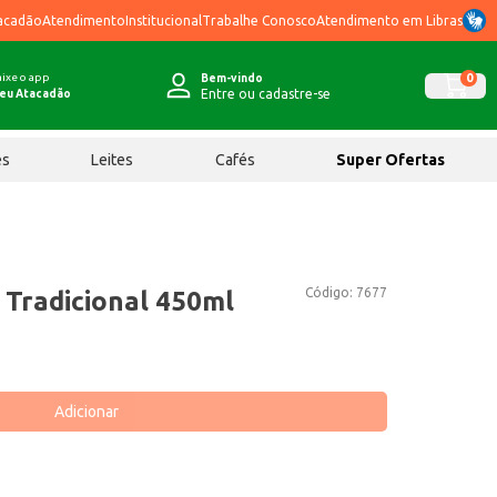
acadão
Atendimento
Institucional
Trabalhe Conosco
Atendimento em Libras
ixe o app
0
Bem-vindo
Entre ou cadastre-se
eu Atacadão
ês
Leites
Cafés
Super Ofertas
Código:
7677
Tradicional 450ml
Adicionar