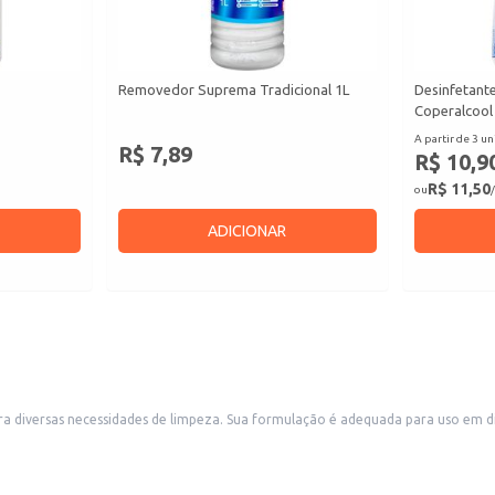
Removedor Suprema Tradicional 1L
Desinfetante
Coperalcool
A partir de 3 un
R$ 7,89
R$ 10,9
R$ 11,50
ou
/
ADICIONAR
ersos contextos, atendendo às demandas de estabelecimentos comerciais e
ece praticidade e um bom custo-benefício para revenda em pequenos comércios, como mercear
 escritórios.