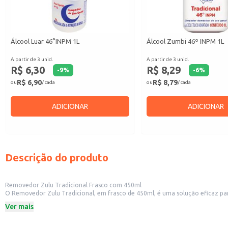
Álcool Luar 46°INPM 1L
Álcool Zumbi 46º INPM 1L
A partir de 3 unid.
A partir de 3 unid.
R$ 6,30
R$ 8,29
-
9
%
-
6
%
R$ 6,90
R$ 8,79
ou
/ cada
ou
/ cada
ADICIONAR
ADICIONAR
Descrição do produto
Removedor Zulu Tradicional Frasco com 450ml
O Removedor Zulu Tradicional, em frasco de 450ml, é uma solução eficaz para diversas necessidades de limpeza. Sua formulação é adequada para uso em div
também para uso doméstico. A embalagem de 450ml ofer
Ver mais
Dicas de Uso:
Ideal para limpeza geral em superfícies diversas.
Recomendado para uso em estabelecimentos comerciais, como restaurantes e