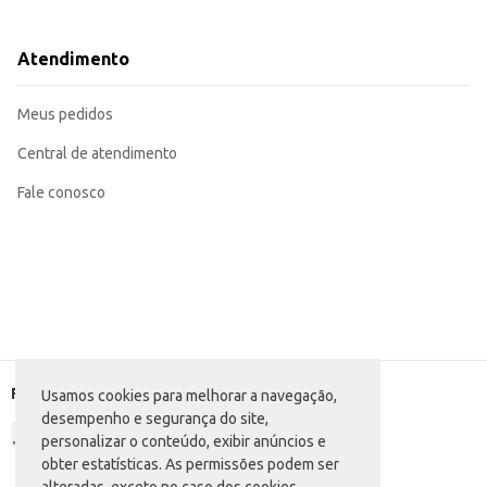
Adequado para limpeza doméstica em cozinhas, banheiros e outras áreas.
Pode ser utilizado na limpeza de equipamentos e utensílios.
O Removedor Zulu Tradicional proporciona limpeza eficiente e contribui pa
Atendimento
Marca: Zulu
Departamento: Limpeza
Categoria: Álcool e removedor
Meus pedidos
Conteúdo: 450ml
EAN: 7896090706358
Central de atendimento
Fale conosco
Formas de pagamento
Usamos cookies para melhorar a navegação,
desempenho e segurança do site,
personalizar o conteúdo, exibir anúncios e
obter estatísticas. As permissões podem ser