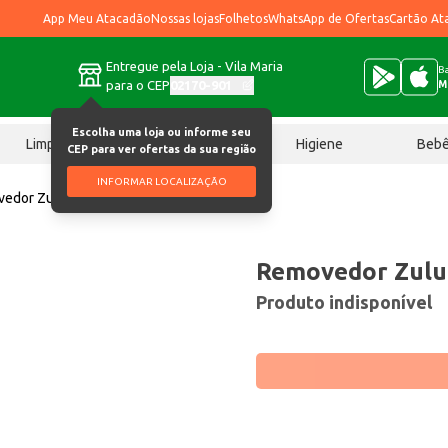
App Meu Atacadão
Nossas lojas
Folhetos
WhatsApp de Ofertas
Cartão At
Entregue pela Loja - Vila Maria
Ba
para o CEP
02170-901
M
Escolha uma loja ou informe seu
Limpeza
Chocolates
Higiene
Beb
CEP para ver ofertas da sua região
INFORMAR LOCALIZAÇÃO
edor Zulu Tradicional 450ml
Removedor Zulu 
Produto indisponível