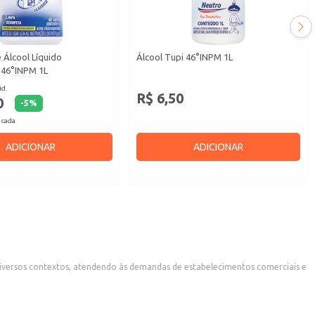
 Álcool Líquido
Álcool Tupi 46°INPM 1L
 46°INPM 1L
id.
R$ 6,50
0
-
5
%
 cada
ADICIONAR
ADICIONAR
ias e lojas de conveniência.