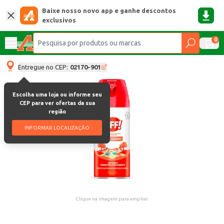
Baixe nosso novo app e ganhe descontos
exclusivos
0
Entregue no CEP:
02170-901
Escolha uma loja ou informe seu
CEP para ver ofertas da sua
região
INFORMAR LOCALIZAÇÃO
Clique na imagem para ampliar.