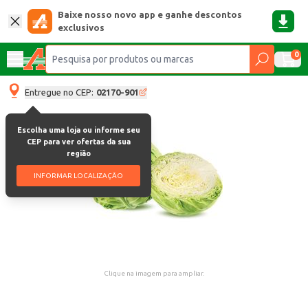
Baixe nosso novo app e ganhe descontos
exclusivos
0
Entregue no CEP:
02170-901
Escolha uma loja ou informe seu
CEP para ver ofertas da sua
região
INFORMAR LOCALIZAÇÃO
Clique na imagem para ampliar.