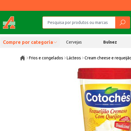
Compre por categoria
Cervejas
Bulnez
Frios e congelados
Lácteos
Cream cheese e requeijã