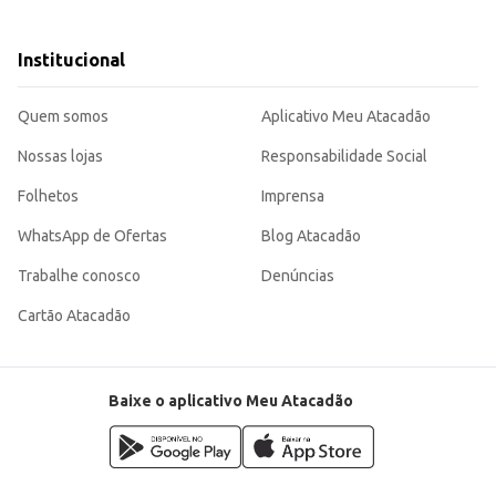
anhã ou brunch.
dos, atendendo a demanda por produtos práticos e de qualidade.
ura cremosa e sabor tradicional, garantindo satisfação tanto para o consumid
Institucional
Quem somos
Aplicativo Meu Atacadão
Nossas lojas
Responsabilidade Social
Folhetos
Imprensa
WhatsApp de Ofertas
Blog Atacadão
Trabalhe conosco
Denúncias
Cartão Atacadão
Baixe o aplicativo Meu Atacadão