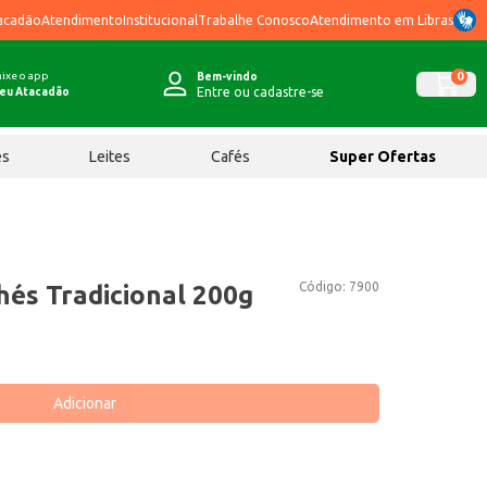
acadão
Atendimento
Institucional
Trabalhe Conosco
Atendimento em Libras
ixe o app
0
Bem-vindo
Entre ou cadastre-se
eu Atacadão
ês
Leites
Cafés
Super Ofertas
Código:
7900
hés Tradicional 200g
Adicionar