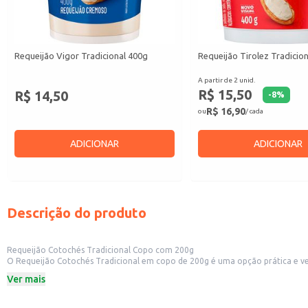
Requeijão Vigor Tradicional 400g
Requeijão Tirolez Tradicio
A partir de 2 unid.
R$ 15,50
R$ 14,50
-
8
%
R$ 16,90
ou
/ cada
ADICIONAR
ADICIONAR
Descrição do produto
Requeijão Cotochés Tradicional Copo com 200g
O Requeijão Cotochés Tradicional em copo de 200g é uma opção prática e versátil para diversas aplicações. Sua embalagem individual facilita o manuseio e o 
pequenos comércio
Ver mais
Dicas de uso:
Ideal para consumo direto, como acompanhamento de pães, biscoitos e torr
Pode ser utilizado como ingrediente em receitas, adicionando cremosidade a