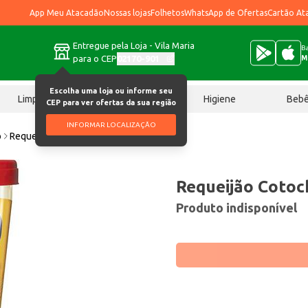
App Meu Atacadão
Nossas lojas
Folhetos
WhatsApp de Ofertas
Cartão At
Entregue pela Loja - Vila Maria
Ba
para o CEP
02170-901
M
Escolha uma loja ou informe seu
Limpeza
Chocolates
Higiene
Beb
CEP para ver ofertas da sua região
INFORMAR LOCALIZAÇÃO
o
Requeijão Cotochés Tradicional 200g
Requeijão Cotoc
Produto indisponível