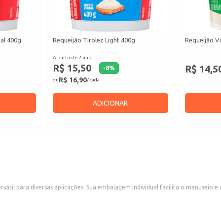
nal 400g
Requeijão Tirolez Light 400g
Requeijão Vi
A partir de 2 unid.
R$ 15,50
R$ 14,5
-
8
%
R$ 16,90
ou
/ cada
ADICIONAR
armazenamento, sendo ideal para consumo doméstico ou revenda em
s, como padarias, lanchonetes e mercearias. A praticidade do copo também o torna uma boa escolha para e
adas.
 massas, molhos e recheios.