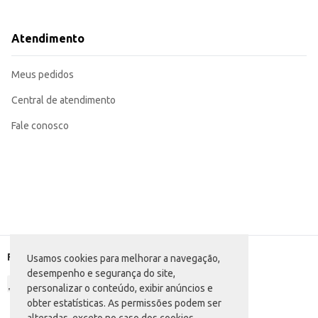
Perfeito para lanchonetes e restaurantes que oferecem opções de café da m
Uma opção conveniente para revenda em lojas de conveniência e supermerca
O Requeijão Cotochés Tradicional oferece um produto de qualidade, com text
Atendimento
comercialização e boa aceitação no mercado.
Marca: Cotochés
Departamento: Frios e congelados
Meus pedidos
Categoria: Cream cheese e requeijão
Conteúdo: 200g
EAN: 7891097101410
Central de atendimento
Fale conosco
Formas de pagamento
Usamos cookies para melhorar a navegação,
desempenho e segurança do site,
personalizar o conteúdo, exibir anúncios e
obter estatísticas. As permissões podem ser