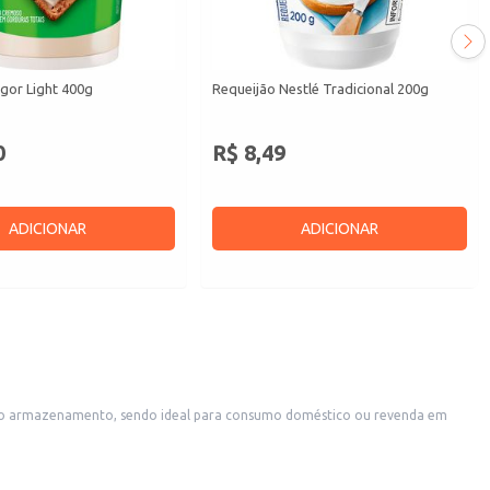
gor Light 400g
Requeijão Nestlé Tradicional 200g
0
R$ 8,49
ADICIONAR
ADICIONAR
stabelecimentos que oferecem refeições rápidas ou como acompanhamento de diversos pratos.