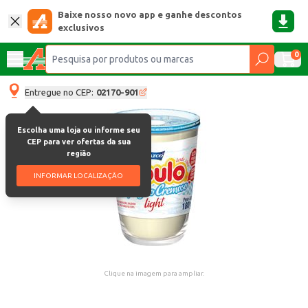
Baixe nosso novo app e ganhe descontos
exclusivos
0
Entregue no CEP:
02170-901
Escolha uma loja ou informe seu
CEP para ver ofertas da sua
região
INFORMAR LOCALIZAÇÃO
Clique na imagem para ampliar.