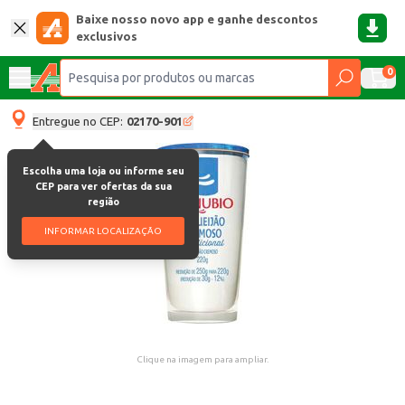
Baixe nosso novo app e ganhe descontos
exclusivos
0
Entregue no CEP:
02170-901
Escolha uma loja ou informe seu
CEP para ver ofertas da sua
região
INFORMAR LOCALIZAÇÃO
Clique na imagem para ampliar.