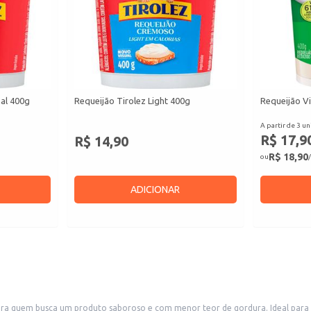
nal 400g
Requeijão Tirolez Light 400g
Requeijão Vi
A partir de 3 un
R$ 17,9
R$ 14,90
R$ 18,90
ou
/
ADICIONAR
a quem busca um produto saboroso e com menor teor de gordura. Ideal para q