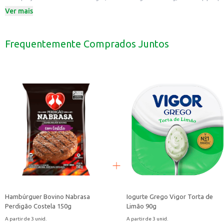
estabelecimentos comerciais.
Ver mais
Dicas de Uso:
Pode ser consumido puro, no café da manhã ou lanche.
Perfeito para acompanhar torradas, pães e biscoitos.
Utilizado em receitas, como recheios de sanduíches e tortas salgadas.
Frequentemente Comprados Juntos
Uma boa opção para lanchonetes e padarias que buscam oferecer um produto
O Requeijão Cremoso Davaca Light é uma escolha prática e versátil para que
Hambúrguer Bovino Nabrasa
Iogurte Grego Vigor Torta de
Perdigão Costela 150g
Limão 90g
A partir de 3 unid.
A partir de 3 unid.