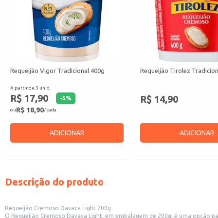
Requeijão Vigor Tradicional 400g
Requeijão Tirolez Tradicio
A partir de 3 unid.
R$ 17,90
R$ 14,90
-
5
%
R$ 18,90
ou
/ cada
ADICIONAR
ADICIONAR
Descrição do produto
Requeijão Cremoso Davaca Light 200g
O Requeijão Cremoso Davaca Light, em embalagem de 200g, é uma opção par