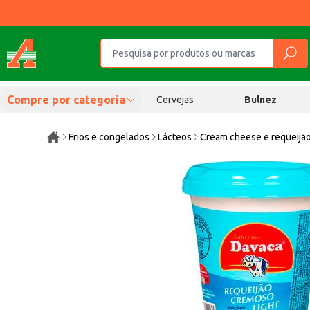
Compre por categoria
Cervejas
Bulnez
Frios e congelados
Lácteos
Cream cheese e requeijã