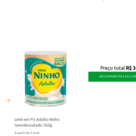
 com menor teor de gordura aos seus clientes.
m não abre mão do sabor e busca uma opção mais leve para o seu dia a dia.
Preço total
R$ 3
ADICIONAR OS 3 AO CA
Leite em Pó Adulto Ninho
Semidesnatado 350g
A partir de 3 unid.