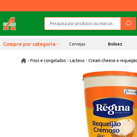
Compre por categoria
Cervejas
Bulnez
Frios e congelados
Lácteos
Cream cheese e requeijã