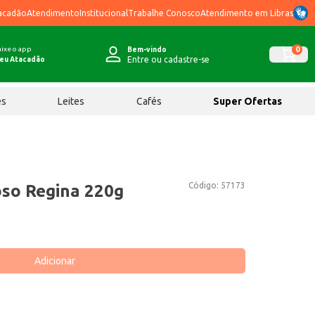
acadão
Atendimento
Institucional
Trabalhe Conosco
Atendimento em Libras
ixe o app
0
Bem-vindo
Entre ou cadastre-se
eu Atacadão
ês
Leites
Cafés
Super Ofertas
Código:
57173
so Regina 220g
Adicionar