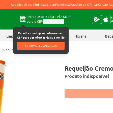
App Meu Atacadão
Nossas lojas
Folhetos
WhatsApp de Ofertas
Cartão At
Entregue pela Loja - Vila Maria
Ba
para o CEP
02170-901
M
Escolha uma loja ou informe seu
Limpeza
Chocolates
Higiene
Beb
CEP para ver ofertas da sua região
INFORMAR LOCALIZAÇÃO
o
Requeijão Cremoso Regina 220g
Requeijão Cremo
Produto indisponível