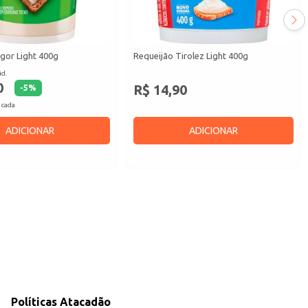
gor Light 400g
Requeijão Tirolez Light 400g
id.
0
R$ 14,90
-
5
%
 cada
ADICIONAR
ADICIONAR
Políticas Atacadão