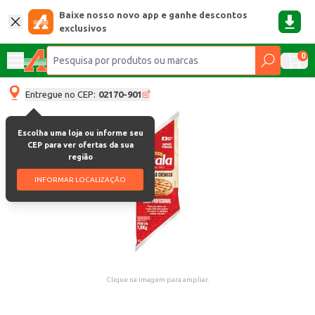
Baixe nosso novo app e ganhe descontos
exclusivos
0
Entregue no CEP:
02170-901
Escolha uma loja ou informe seu
CEP para ver ofertas da sua
região
INFORMAR LOCALIZAÇÃO
Clique na imagem para ampliar.