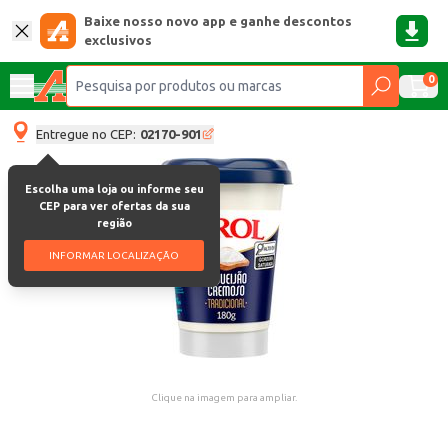
Baixe nosso novo app e ganhe descontos
exclusivos
0
Entregue no CEP:
02170-901
Escolha uma loja ou informe seu
CEP para ver ofertas da sua
região
INFORMAR LOCALIZAÇÃO
Clique na imagem para ampliar.