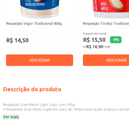
Requeijão Vigor Tradicional 400g
Requeijão Tirolez Tradicio
A partir de 2 unid.
R$ 15,50
R$ 14,50
-
8
%
R$ 16,90
ou
/ cada
ADICIONAR
ADICIONAR
Descrição do produto
Requeijão Gran Mestri Light Copo com 180g
O Requeijão Gran Mestri Light em copo de 180g é uma opção prática e versátil para diversas aplicações. Sua embalagem individual facilita o manuseio e armazenamento,
comércios, como mercearias, pa
Ver mais
Dicas de uso:
Ideal como acompanhamento de pães, torradas e biscoitos.
Pode ser utilizado no preparo de receitas, como molhos e pastas.