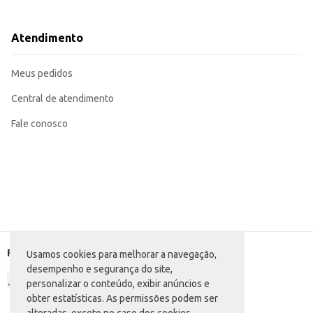
Serve como recheio para sanduíches e wraps.
Uma opção conveniente para consumo individual.
O Requeijão Gran Mestri Light oferece praticidade e conveniência, sendo 
Atendimento
individual contribui para a redução de desperdícios.
Marca: Gran Mestri
Departamento: Frios e congelados
Meus pedidos
Categoria: Cream cheese e requeijão
Conteúdo: 180g
EAN: 7898908207354
Central de atendimento
Fale conosco
Formas de pagamento
Usamos cookies para melhorar a navegação,
desempenho e segurança do site,
personalizar o conteúdo, exibir anúncios e
obter estatísticas. As permissões podem ser