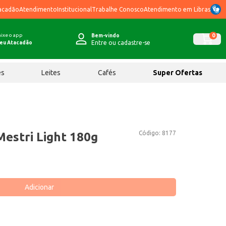
acadão
Atendimento
Institucional
Trabalhe Conosco
Atendimento em Libras
ixe o app
0
Bem-vindo
Entre ou cadastre-se
eu Atacadão
ês
Leites
Cafés
Super Ofertas
Código:
8177
Mestri Light 180g
Adicionar