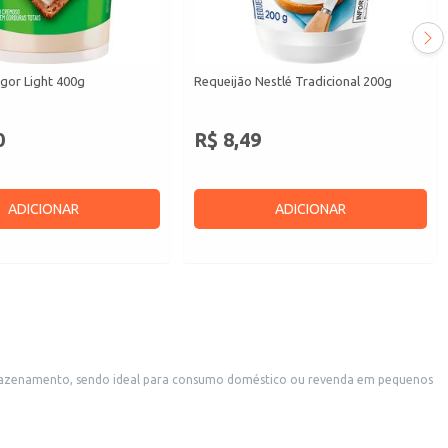
gor Light 400g
Requeijão Nestlé Tradicional 200g
0
R$ 8,49
ADICIONAR
ADICIONAR
os que oferecem lanches ou acompanhamentos.