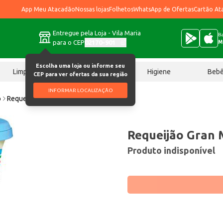
App Meu Atacadão
Nossas lojas
Folhetos
WhatsApp de Ofertas
Cartão At
Entregue pela Loja - Vila Maria
Ba
para o CEP
02170-901
M
Escolha uma loja ou informe seu
Limpeza
Chocolates
Higiene
Beb
CEP para ver ofertas da sua região
INFORMAR LOCALIZAÇÃO
o
Requeijão Gran Mestri Light 180g
Requeijão Gran 
Produto indisponível