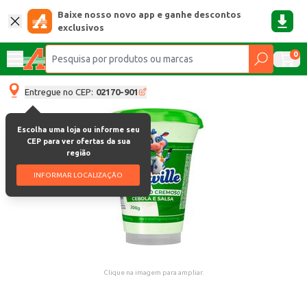
Baixe nosso novo app e ganhe descontos
exclusivos
0
Entregue no CEP:
02170-901
Escolha uma loja ou informe seu
CEP para ver ofertas da sua
região
INFORMAR LOCALIZAÇÃO
Clique na imagem para ampliar.