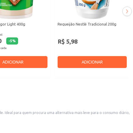
gor Light 400g
Requeijão Nestlé Tradicional 200g
id.
0
R$ 5,98
-
5
%
 cada
ADICIONAR
ADICIONAR
 Ideal para quem procura uma alternativa mais leve para o consumo diário,