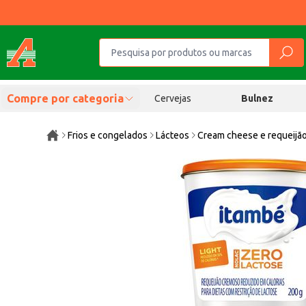
Compre por categoria
Cervejas
Bulnez
Frios e congelados
Lácteos
Cream cheese e requeijã