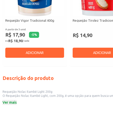
Requeijão Vigor Tradicional 400g
Requeijão Tirolez Tradicio
A partir de 3 unid.
R$ 17,90
R$ 14,90
-
5
%
R$ 18,90
ou
/ cada
ADICIONAR
ADICIONAR
Descrição do produto
Requeijão Nolac Itambé Light 200g
O Requeijão Nolac Itambé Light, com 200g, é uma opção para quem busca um
seja em casa ou em estabelecimentos comerciais.
Ver mais
Dicas de Uso:
Perfeito para consumir com pães, torradas e biscoitos no café da manhã ou l
Pode ser utilizado no preparo de receitas, como patês e recheios.