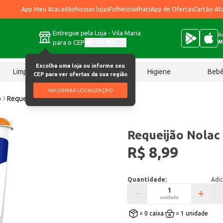
App Meu Atacadão
Nossas lojas
Folhetos
WhatsApp de Ofertas
Cartão At
Entregue pela Loja - Vila Maria
Ba
para o CEP
02170-901
M
Escolha uma loja ou informe seu
Limpeza
Chocolates
Higiene
Beb
CEP para ver ofertas da sua região
INFORMAR LOCALIZAÇÃO
o
Requeijão Nolac Itambé Light 200g
Requeijão Nolac
R$ 8,99
Quantidade:
Adic
unidade
= 0 caixa
= 1 unidade