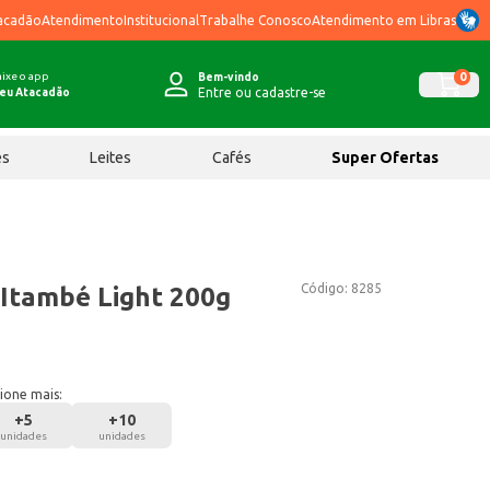
acadão
Atendimento
Institucional
Trabalhe Conosco
Atendimento em Libras
ixe o app
0
Bem-vindo
Entre ou cadastre-se
eu Atacadão
ês
Leites
Cafés
Super Ofertas
Código:
8285
 Itambé Light 200g
ione mais:
+
5
+
10
unidades
unidades