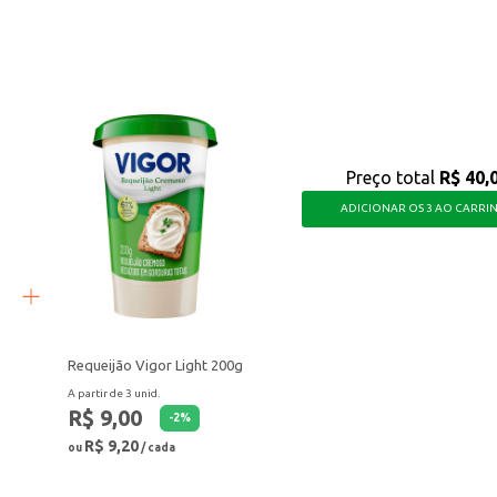
 com menor teor de gordura aos seus clientes.
busca uma alimentação equilibrada, sem abrir mão do prazer de consumir um r
Preço total
R$ 40,
ADICIONAR OS 3 AO CARRI
Requeijão Vigor Light 200g
A partir de 3 unid.
R$ 9,00
-
2
%
R$ 9,20
ou
/ cada