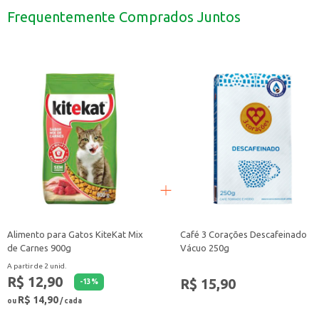
Uma opção para lanchonetes e restaurantes que buscam oferecer um produto
Frequentemente Comprados Juntos
O Requeijão Nolac Itambé Light é uma escolha prática e saborosa para quem 
Alimento para Gatos KiteKat Mix
Café 3 Corações Descafeinado
de Carnes 900g
Vácuo 250g
A partir de 2 unid.
R$ 12,90
R$ 15,90
-
13
%
R$ 14,90
ou
/ cada