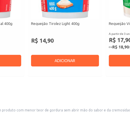
nal 400g
Requeijão Tirolez Light 400g
Requeijão Vi
A partir de 3 un
R$ 17,9
R$ 14,90
R$ 18,90
ou
/
ADICIONAR
 produto com menor teor de gordura sem abrir mão do sabor e da cremosidade.
anche da tarde.