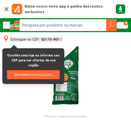
Baixe nosso novo app e ganhe descontos
exclusivos
0
Entregue no CEP:
02170-901
Escolha uma loja ou informe seu
CEP para ver ofertas da sua
região
INFORMAR LOCALIZAÇÃO
Clique na imagem para ampliar.