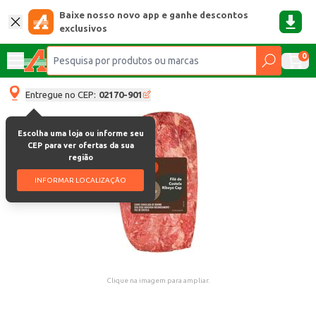
Baixe nosso novo app e ganhe descontos
exclusivos
0
Entregue no CEP:
02170-901
Escolha uma loja ou informe seu
CEP para ver ofertas da sua
região
INFORMAR LOCALIZAÇÃO
Clique na imagem para ampliar.