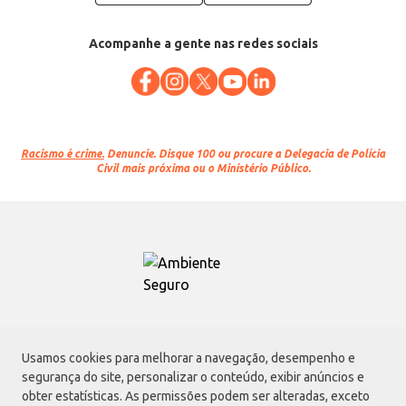
Acompanhe a gente nas redes sociais
Racismo é crime.
Denuncie. Disque 100 ou procure a Delegacia de Polícia
Civil mais próxima ou o Ministério Público.
Atacadão S.A.
Usamos cookies para melhorar a navegação, desempenho e
Avenida Morvan Dias de Figueiredo, 6169, Vila Maria, São Paulo - SP | CEP
segurança do site, personalizar o conteúdo, exibir anúncios e
02170-901 | CNPJ: 75.315.333/0001-09
obter estatísticas. As permissões podem ser alteradas, exceto