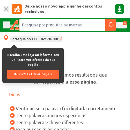
Baixe nosso novo app e ganhe descontos
exclusivos
0
Entregue no CEP:
02170-901
Escolha uma loja ou informe seu
CEP para ver ofertas da sua
região
oops, não encontramos resultados que
INFORMAR LOCALIZAÇÃO
correspondam a
essa página
.
Dicas:
Verifique se a palavra foi digitada corretamente.
Tente palavras menos específicas.
Tente palavras-chave diferentes.
Faça buscas relacionadas.