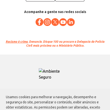
Acompanhe a gente nas redes sociais
Racismo é crime.
Denuncie. Disque 100 ou procure a Delegacia de Polícia
Civil mais próxima ou o Ministério Público.
Atacadão S.A.
Usamos cookies para melhorar a navegação, desempenho e
Avenida Morvan Dias de Figueiredo, 6169, Vila Maria, São Paulo - SP | CEP
segurança do site, personalizar o conteúdo, exibir anúncios e
02170-901 | CNPJ: 75.315.333/0001-09
obter estatísticas. As permissões podem ser alteradas, exceto