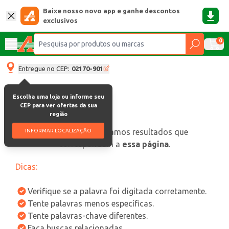
Baixe nosso novo app e ganhe descontos
exclusivos
0
Entregue no CEP:
02170-901
Escolha uma loja ou informe seu
CEP para ver ofertas da sua
região
oops, não encontramos resultados que
INFORMAR LOCALIZAÇÃO
correspondam a
essa página
.
Dicas:
Verifique se a palavra foi digitada corretamente.
Tente palavras menos específicas.
Tente palavras-chave diferentes.
Faça buscas relacionadas.