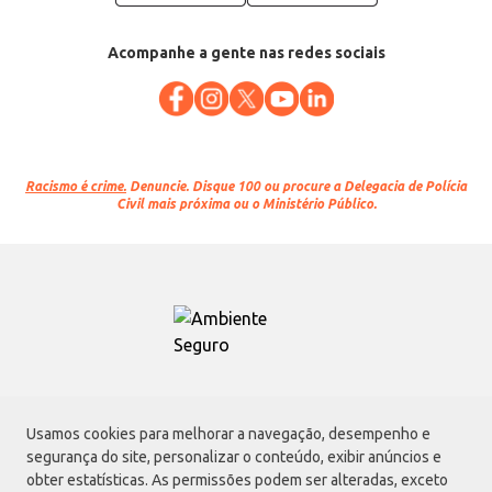
Acompanhe a gente nas redes sociais
Racismo é crime.
Denuncie. Disque 100 ou procure a Delegacia de Polícia
Civil mais próxima ou o Ministério Público.
Atacadão S.A.
Usamos cookies para melhorar a navegação, desempenho e
Avenida Morvan Dias de Figueiredo, 6169, Vila Maria, São Paulo - SP | CEP
segurança do site, personalizar o conteúdo, exibir anúncios e
02170-901 | CNPJ: 75.315.333/0001-09
obter estatísticas. As permissões podem ser alteradas, exceto