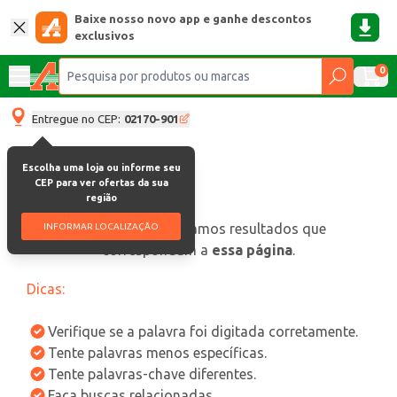
Baixe nosso novo app e ganhe descontos
exclusivos
0
Entregue no CEP:
02170-901
Escolha uma loja ou informe seu
CEP para ver ofertas da sua
região
oops, não encontramos resultados que
INFORMAR LOCALIZAÇÃO
correspondam a
essa página
.
Dicas:
Verifique se a palavra foi digitada corretamente.
Tente palavras menos específicas.
Tente palavras-chave diferentes.
Faça buscas relacionadas.