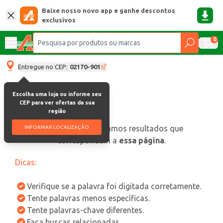
Baixe nosso novo app e ganhe descontos
exclusivos
0
Entregue no CEP:
02170-901
Escolha uma loja ou informe seu
CEP para ver ofertas da sua
região
oops, não encontramos resultados que
INFORMAR LOCALIZAÇÃO
correspondam a
essa página
.
Dicas:
Verifique se a palavra foi digitada corretamente.
Tente palavras menos específicas.
Tente palavras-chave diferentes.
Faça buscas relacionadas.