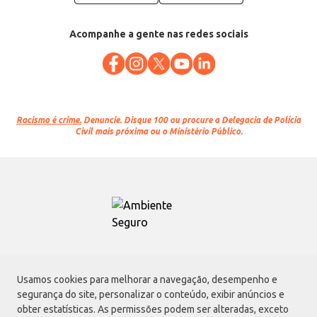
Acompanhe a gente nas redes sociais
Racismo é crime.
Denuncie. Disque 100 ou procure a Delegacia de Polícia
Civil mais próxima ou o Ministério Público.
Atacadão S.A.
Usamos cookies para melhorar a navegação, desempenho e
Avenida Morvan Dias de Figueiredo, 6169, Vila Maria, São Paulo - SP | CEP
segurança do site, personalizar o conteúdo, exibir anúncios e
02170-901 | CNPJ: 75.315.333/0001-09
obter estatísticas. As permissões podem ser alteradas, exceto