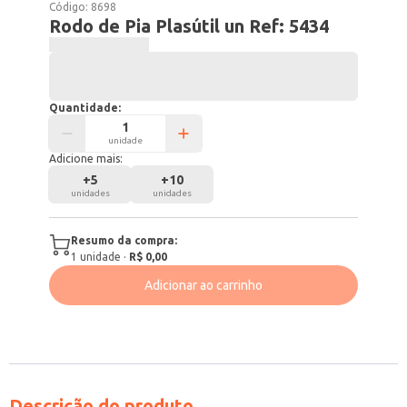
Código:
8698
Rodo de Pia Plasútil un Ref: 5434
Quantidade:
unidade
Adicione mais:
+
5
+
10
unidades
unidades
Resumo da compra:
1
unidade
·
R$ 0,00
Adicionar ao carrinho
Descrição do produto