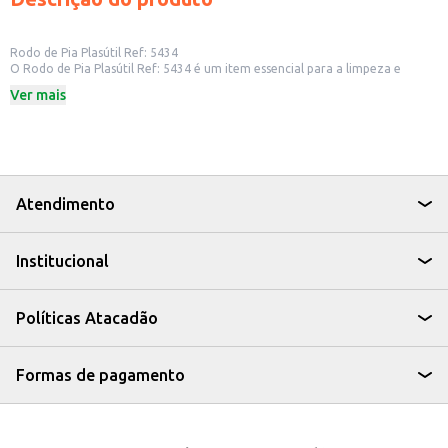
Rodo de Pia Plasútil Ref: 5434
O Rodo de Pia Plasútil Ref: 5434 é um item essencial para a limpeza e
organização da sua cozinha e outros ambientes. Ideal para remover água e
Ver mais
resíduos de superfícies lisas, este rodo oferece praticidade e eficiência no
dia a dia. Seu design compacto facilita o armazenamento e o manuseio.
Dicas de Uso:
Limpeza de pias e bancadas após o uso.
Remoção de água em áreas molhadas, como banheiros e lavanderias.
Ideal para uso doméstico e em pequenos estabelecimentos comerciais.
O Rodo de Pia Plasútil Ref: 5434 é uma solução simples e eficaz para
Atendimento
manter seus espaços limpos e organizados, garantindo a praticidade que
você precisa no seu dia a dia.
Institucional
Políticas Atacadão
Formas de pagamento