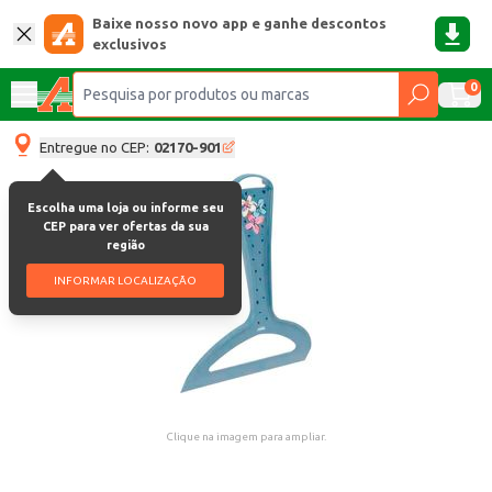
Baixe nosso novo app e ganhe descontos
exclusivos
0
Entregue no CEP:
02170-901
Escolha uma loja ou informe seu
CEP para ver ofertas da sua
região
INFORMAR LOCALIZAÇÃO
Clique na imagem para ampliar.