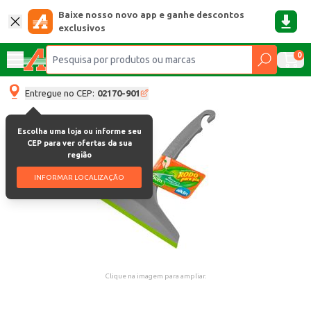
Baixe nosso novo app e ganhe descontos
exclusivos
0
Entregue no CEP:
02170-901
Escolha uma loja ou informe seu
CEP para ver ofertas da sua
região
INFORMAR LOCALIZAÇÃO
Clique na imagem para ampliar.