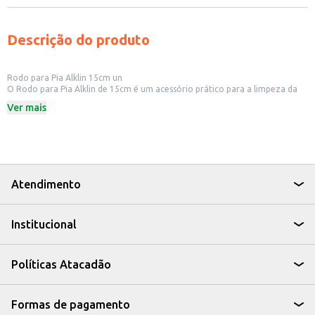
Descrição do produto
Rodo para Pia Alklin 15cm un
O Rodo para Pia Alklin de 15cm é um acessório prático para a limpeza da
sua cozinha. Ideal para remover o excesso de água e resíduos da pia,
Ver mais
bancadas e outras superfícies lisas, este rodo auxilia na manutenção da
higiene e organização do ambiente.
Dicas de Uso:
Utilize para remover água e resíduos após a lavagem da louça.
Ideal para secar bancadas e pias, evitando o acúmulo de sujeira.
Pode ser usado em outras superfícies lisas, como azulejos e vidros.
Com o Rodo para Pia Alklin, a limpeza da sua cozinha se torna mais rápida
Atendimento
e eficiente, contribuindo para um ambiente mais agradável e funcional.
Institucional
Políticas Atacadão
Formas de pagamento