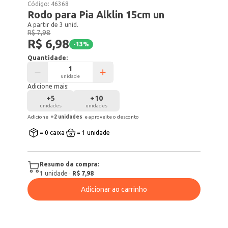
Código:
46368
Rodo para Pia Alklin 15cm un
A partir de 3 unid.
R$ 7,98
R$ 6,98
-
13
%
Quantidade:
unidade
Adicione mais:
+
5
+
10
unidades
unidades
Adicione
+
2
unidade
s
e aproveite o desconto
= 0 caixa
= 1 unidade
Resumo da compra:
1
unidade
·
R$ 7,98
Adicionar ao carrinho