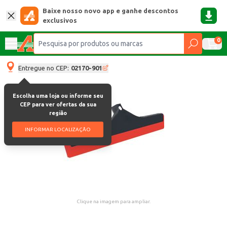
Baixe nosso novo app e ganhe descontos
exclusivos
0
Entregue no CEP:
02170-901
Escolha uma loja ou informe seu
CEP para ver ofertas da sua
região
INFORMAR LOCALIZAÇÃO
Clique na imagem para ampliar.