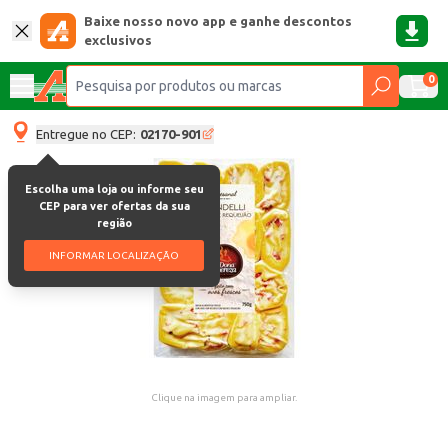
Baixe nosso novo app e ganhe descontos
exclusivos
0
Entregue no CEP:
02170-901
Escolha uma loja ou informe seu
CEP para ver ofertas da sua
região
INFORMAR LOCALIZAÇÃO
Clique na imagem para ampliar.