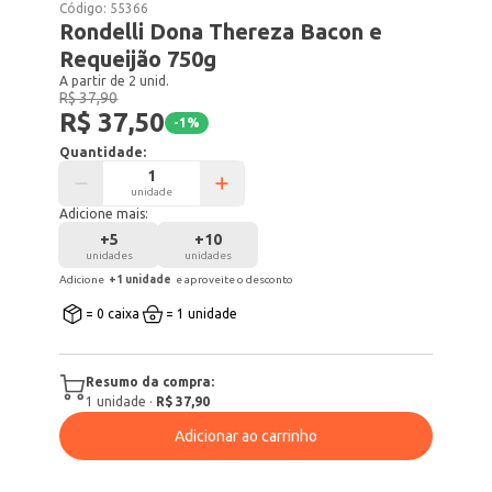
Código:
55366
Rondelli Dona Thereza Bacon e
Requeijão 750g
A partir de 2 unid.
R$ 37,90
R$ 37,50
-
1
%
Quantidade:
unidade
Adicione mais:
+
5
+
10
unidades
unidades
Adicione
+
1
unidade
e aproveite o desconto
= 0 caixa
= 1 unidade
Resumo da compra:
1
unidade
·
R$ 37,90
Adicionar ao carrinho